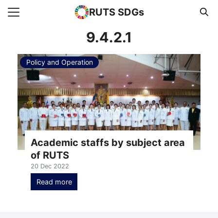
RUTS SDGs
Search for:
9.4.2.1
Policy and Operation
e
rts
uncement
s Higher Education
act us
Academic staffs by subject area
of RUTS
20 Dec 2022
Read more